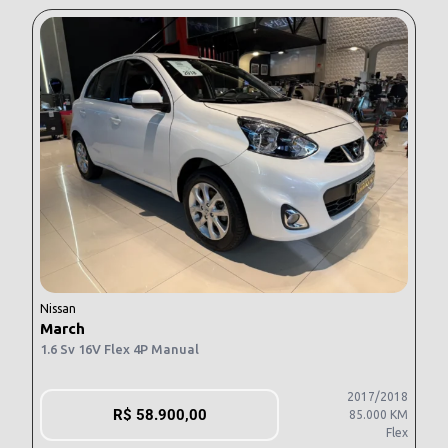
Nissan
March
1.6 Sv 16V Flex 4P Manual
2017/2018
R$
58.900,00
85.000 KM
Flex