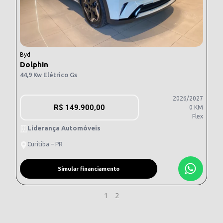
Byd
Dolphin
44,9 Kw Elétrico Gs
2026/2027
R$
149.900,00
0 KM
Flex
Liderança Automóveis
Curitiba – PR
Simular financiamento
1
2