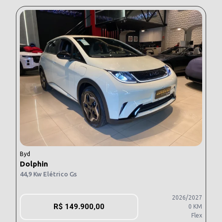
Byd
Dolphin
44,9 Kw Elétrico Gs
2026/2027
R$
149.900,00
0 KM
Flex