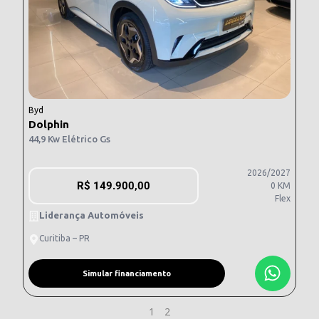
Byd
Dolphin
44,9 Kw Elétrico Gs
2026/2027
R$
149.900,00
0 KM
Flex
Liderança Automóveis
Curitiba – PR
Simular financiamento
1
2