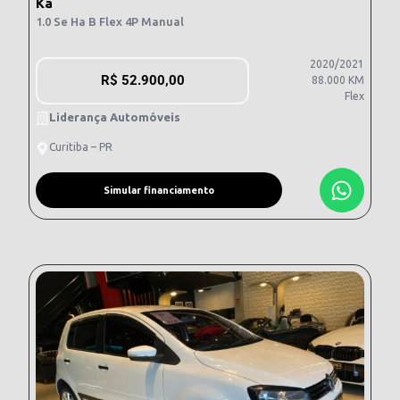
Ka
1.0 Se Ha B Flex 4P Manual
2020/2021
R$
52.900,00
88.000 KM
Flex
Liderança Automóveis
Curitiba – PR
Simular financiamento